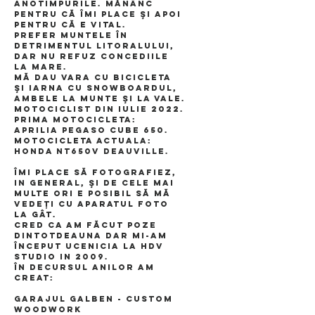
anotimpurile. Mănânc
pentru că îmi place şi apoi
pentru că e vital.
Prefer muntele în
detrimentul litoralului,
dar nu refuz concediile
la mare.
Mă dau vara cu bicicleta
şi iarna cu snowboardul,
ambele la munte şi la vale.
Motociclist din Iulie 2022.
Prima motocicleta:
Aprilia
pegaso cube 650.
Motocicleta actuala:
Honda nt650v deauville.
Îmi place să fotografiez,
in general, şi de cele mai
multe ori e posibil să mă
vedeţi cu aparatul foto
la gât.
cred ca am făcut poze
din
totdeauna dar mi-am
început ucenicia la HDV
studio in 2009.
În decursul anilor am
creat:
GARAJUL GALBEN - Custom
Woodwork