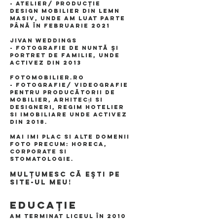
- atelier/ producţie
design mobilier din lemn
masiv, unde am luat parte
până în Februarie 2021
Jivan WEDDINGS
- fotografie de nuntă şi
portret de familie, unde
activez din 2013
Fotomobilier.ro
- fotografie/ videografie
pentru producătorii de
mobilier, Arhitecți si
designeri, regim hotelier
si imobiliare unde activez
din 2018.
Mai imi plac si alte domenii
foto precum:
Horeca,
corporate si
stomatologie.
​Mulţumesc că eşti pe
site-ul meu!
EDUCAŢIE
Am terminat liceul în 2010